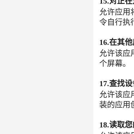
15.对正
允许应用
令自行执
16.在其
允许该应
个屏幕。
17.查找
允许该应
装的应用
18.读取