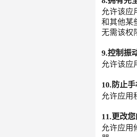
8.拥有
允许该应
和其他某
无需该权
9.控制振
允许该应
10.防止
允许应用
11.更改
允许应用