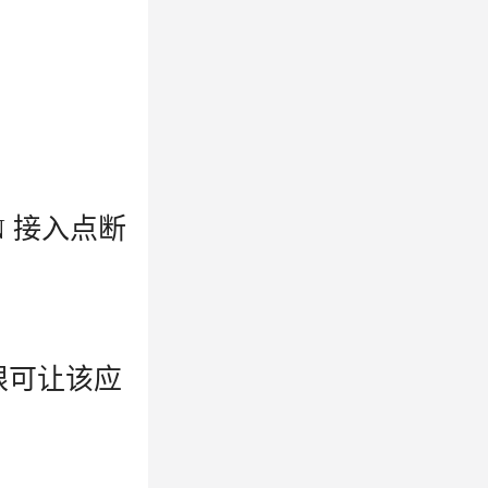
N 接入点断
限可让该应