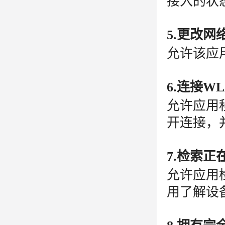
接入的状
5.更改网
允许该应
6.连接W
允许应用程
开连接，并
7.检索正
允许应用
用了解设