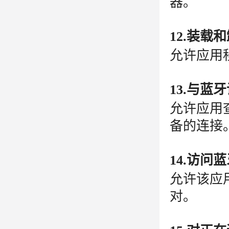
器。
12.装载
允许应用
13.与蓝
允许应用
备的连接
14.访问
允许该应
对。