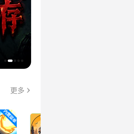
齿轮召唤：汉字战争
更多