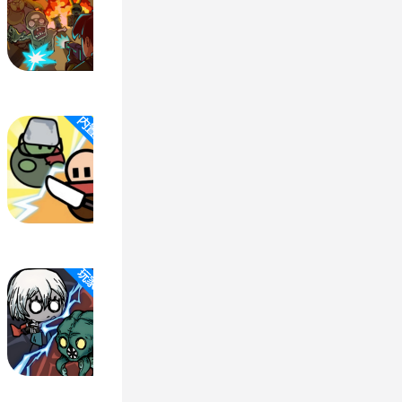
60°C
4.47 MB
玩家存档
网页单机
纸上攻防战
内置GM菜单
90°C
4.43 MB
内置菜单
/ 免广告得奖励
吸血鬼幸存者
82°C
4.43 MB
玩家存档
网页单机
/ 玩家