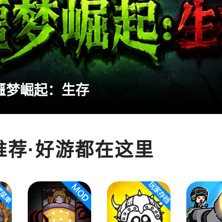
噩梦崛起：生存
推荐·好游都在这里