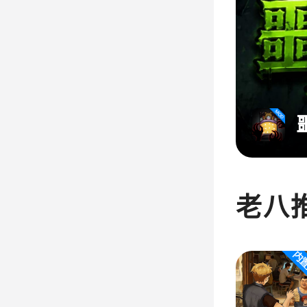
助菜单）
老八