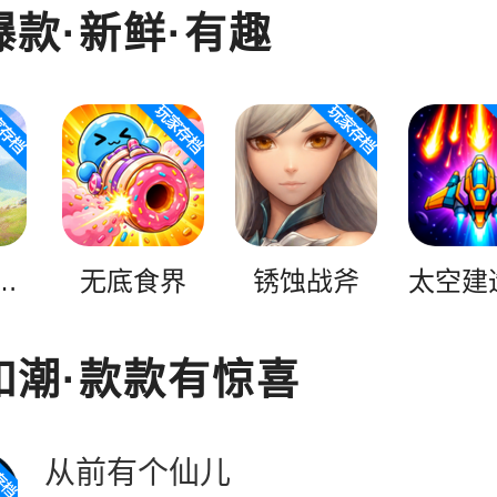
爆款·新鲜·有趣
金（MOD菜单）
无底食界
锈蚀战斧
如潮·款款有惊喜
从前有个仙儿