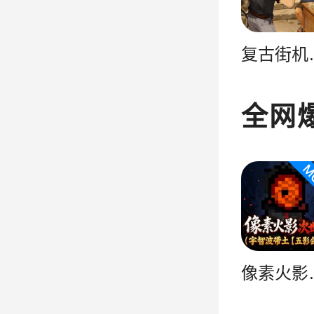
复古
全网
像素