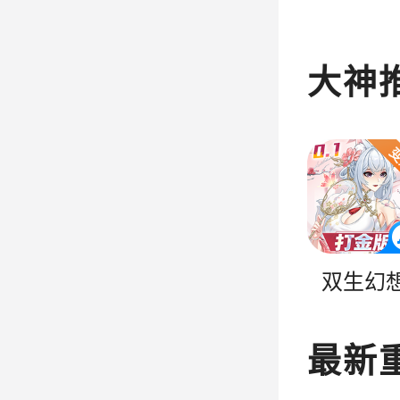
大神
双生幻
最新