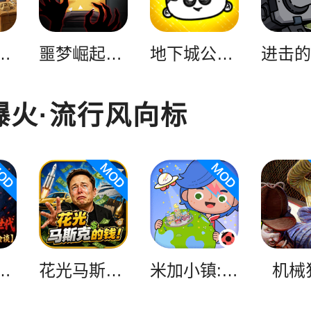
街机大亨
噩梦崛起：生存
地下城公会终极版（steam移植）
爆火·流行风向标
火影次世代
花光马斯克的钱
米加小镇:世界
机械