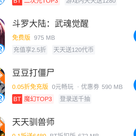
BT
二次元TOP3
游戏内天天送1280
可囤代金券
斗罗大陆：武魂觉醒
免费版
975 MB
充值享2.5折
天天送120代币
豆豆打僵尸
0.05折免充版
0元畅玩 · 优惠劵
590 MB
BT
魔幻TOP3
登录送千抽
天天驯兽师