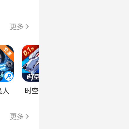
更多
良人
时空猎人3
火源战纪
踏
更多