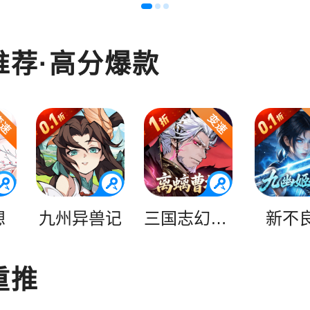
推荐·高分爆款
想
九州异兽记
三国志幻想大陆2：枭之歌
新不
重推