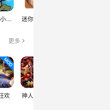
进击的小兵（内置菜单）
迷你生存僵尸大战魔改版
多少兄弟？
更多
狂欢
神人大乱斗
完蛋！我被男同学包围了