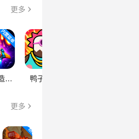
更多
太空建造者（辅助菜单）
鸭子背包
抽卡修仙
死
更多
猎梦保卫战（大量资源