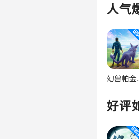
人气
幻兽帕
好评