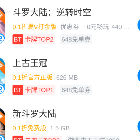
斗罗大陆：逆转时空
0.1折满V打金版
优惠劵 · 0元畅玩
440 MB
BT
卡牌TOP2
648免单券
游戏内天天送648
上古王冠
0.1折官方正版
626 MB
BT
卡牌TOP1
648免单券
游戏内天天送648
新斗罗大陆
0.1折免费版
1.5 GB