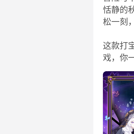
恬静的
松一刻
这款打
戏，你