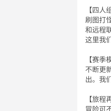
【四人
刷图打
和远程
这里我
【赛季
不断更
出。我们
【旅程
冒险可