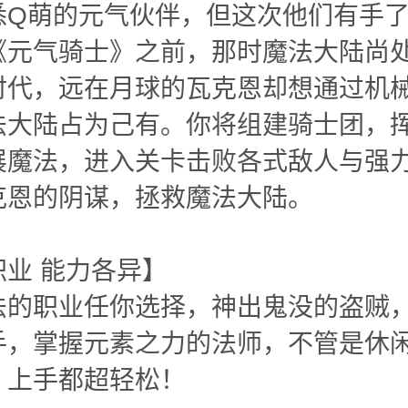
悉Q萌的元气伙伴，但这次他们有手
《元气骑士》之前，那时魔法大陆尚
时代，远在月球的瓦克恩却想通过机
法大陆占为己有。你将组建骑士团，
展魔法，进入关卡击败各式敌人与强力B
克恩的阴谋，拯救魔法大陆。
职业 能力各异】
法的职业任你选择，神出鬼没的盗贼
手，掌握元素之力的法师，不管是休
，上手都超轻松！