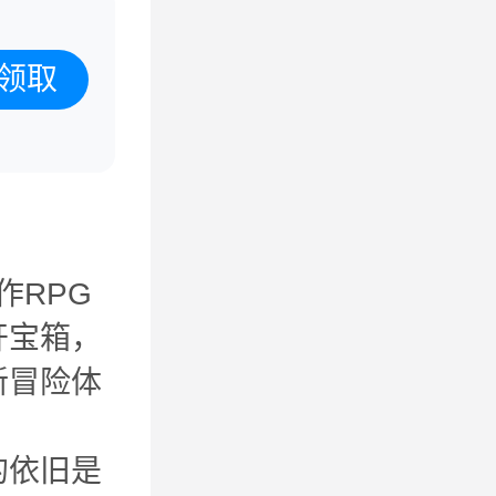
领取
作RPG
开宝箱，
新冒险体
的依旧是