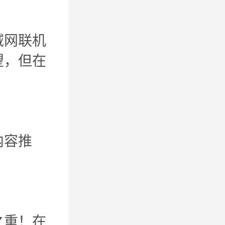
域网联机
望，但在
内容推
之重！在