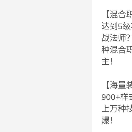
【混合
达到5
战法师
种混合职
主！
【海量
900
上万种技
爆！