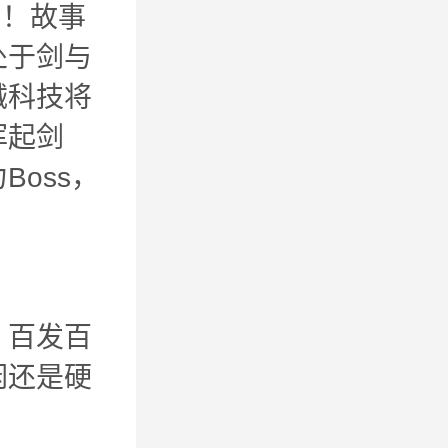
了！故事
处于剑与
械科技将
挥起剑
oss，
，百发百
闲还是硬