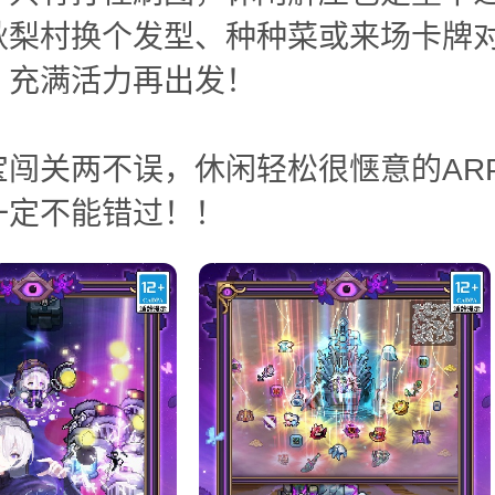
秋梨村换个发型、种种菜或来场卡牌
，充满活力再出发！
宝闯关两不误，休闲轻松很惬意的AR
一定不能错过！！