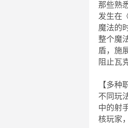
那些熟
发生在
魔法的
整个魔
盾，施
阻止瓦
【多种
不同玩
中的射
核玩家