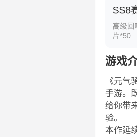
SS8
高级回
片*50
游戏
《元气骑
手游。
给你带
验。
本作延