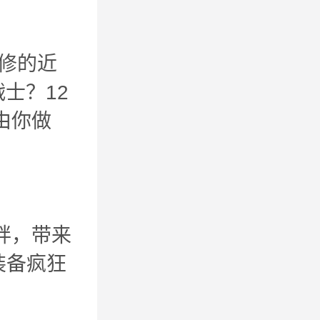
修的近
士？12
由你做
绊，带来
装备疯狂