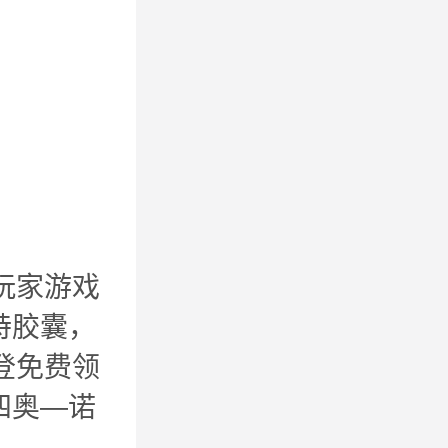
玩家游戏
特胶囊，
登免费领
四奥—诺