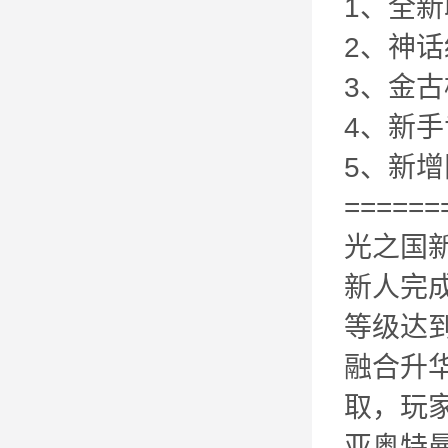
1、全
2、神
3、金
4、新
5、新
======
光之国
新人完
等级达
融合升
取，玩
亚奥特