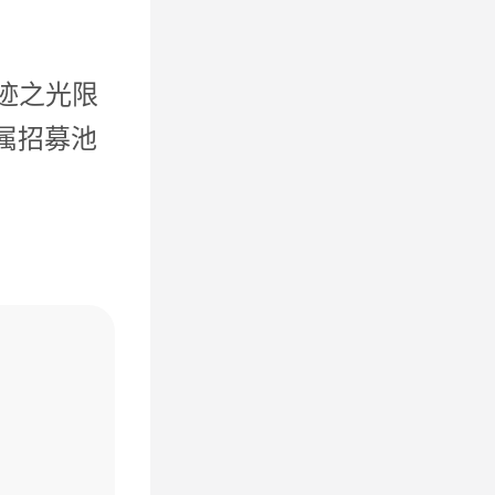
奇迹之光限
属招募池