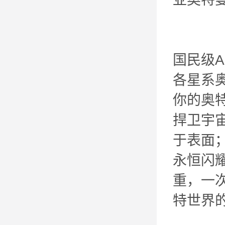
国民级
各星系
你的奥
捍卫宇
于表面
永恒闪
重，一
特世界