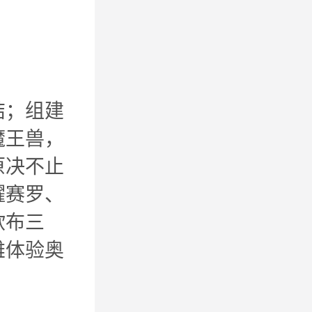
结；组建
魔王兽，
原决不止
耀赛罗、
欧布三
雄体验奥