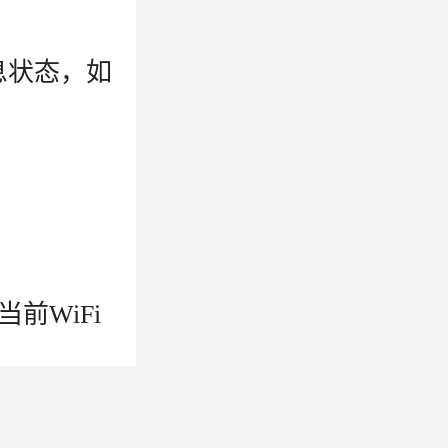
息状态，如
前WiFi