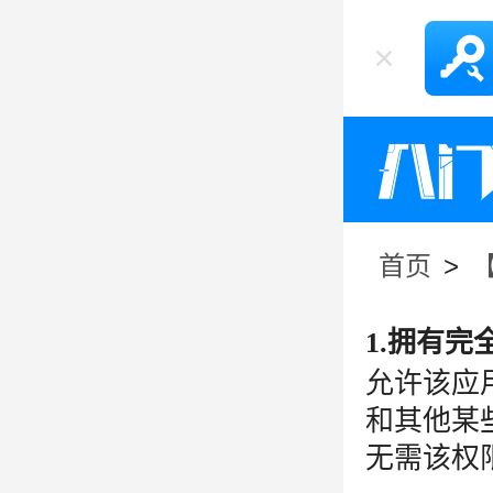
首页
>
1.拥有
允许该应
和其他某
无需该权