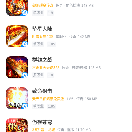
御剑超变传奇
传奇
· 角色扮演
143 MB
单职业
1.9
坠星大陆
听雪专属沉默
单职业
· 传奇
142 MB
单职业
1.85
群雄之战
六职业天天送328
传奇
· 神装/神器
143 MB
多职业
1.8
致命狙击
天天八佰鸿蒙免费版
1.85
· 传奇
150 MB
单职业
1.85
傲视苍穹
3.5折盛世龙城
传奇
· 竖版
11.70 MB