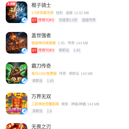
棍子骑士
3.5折侠客传奇
挂机
· 竖版
12.02 MB
BT
传奇TOP2
充值享3.5折
竖版传奇
盖世强者
狼族神兵爽爽爆
1.95
· 传奇
143 MB
BT
传奇TOP3
单职业
1.95
霸刀传奇
每日1000免费版
传奇
· 单职业
143 MB
单职业
1.85
万界无双
三职神技觉醒割草
微变
· 神装/神器
143 MB
多职业
1.8
无畏之刃