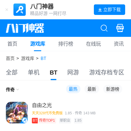
八门神器
立即下载
精品好游 一网打尽
首页
游戏库
排行榜
在线玩
资讯
首页
>
游戏库
>
BT
全部
单机
BT
网游
游戏存档专区
最热
最新
新游榜
传奇
自由之光
天天328代币免费版
1.85
· 传奇
143 MB
BT
传奇TOP1
单职业
1.85