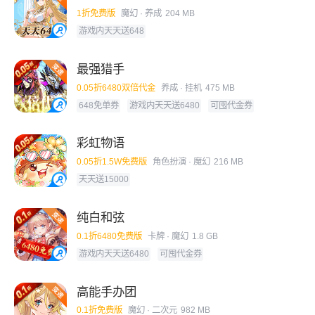
1折免费版
魔幻
· 养成
204 MB
游戏内天天送648
最强猎手
0.05折6480双倍代金
养成
· 挂机
475 MB
648免单券
游戏内天天送6480
可囤代金券
彩虹物语
0.05折1.5W免费版
角色扮演
· 魔幻
216 MB
天天送15000
纯白和弦
0.1折6480免费版
卡牌
· 魔幻
1.8 GB
游戏内天天送6480
可囤代金券
高能手办团
0.1折免费版
魔幻
· 二次元
982 MB