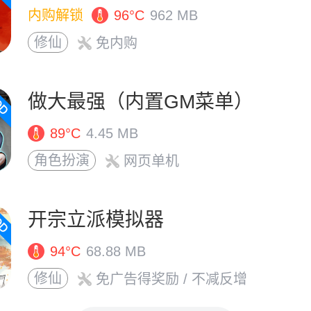
内购解锁
96°C
962 MB
修仙
免内购
做大最强（内置GM菜单）
89°C
4.45 MB
角色扮演
网页单机
开宗立派模拟器
94°C
68.88 MB
修仙
免广告得奖励
/ 不减反增