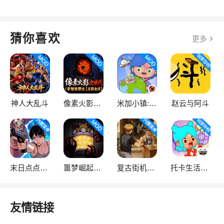
猜你喜欢
更多
神人大乱斗
像素火影次世代
米加小镇:世界
赵云与阿斗
末日点点（辅助菜单）
噩梦崛起：生存
复古街机大亨
托卡生活：世界
友情链接