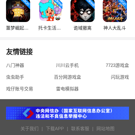
噩梦崛起：生存
托卡生活：世界
诡域撤离
神人大乱斗
友情链接
八门神器
川川云手机
7723游戏盒
虫虫助手
百分网游戏盒
闪玩游戏
戏仔账号交易
雷电模拟器
关于我们
|
下载APP
|
联系客服
|
网站地图