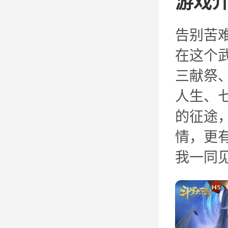
游戏
告别苦
在这个
三献祭
人生、
的征途
情，更
我一同