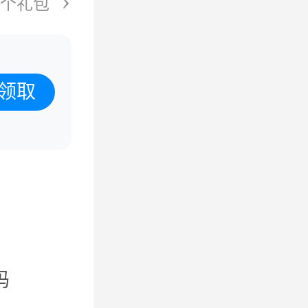
5个礼包
领取
码