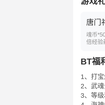
游戏
唐门
魂币*5
倍经验药
BT福
1、打
2、武
3、等级
4、海