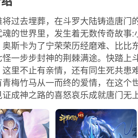
介绍
难将过去埋葬，在斗罗大陆铸造唐门的
武魂的世界里，发生着无数传奇故事:
、奥斯卡为了宁荣荣历经磨难、比比
七怪一步步封神的荆棘满途。快踏上
，这里不止有亲情，还有同生死共患
有青梅竹马从一而终的爱情，在这个
见证成神之路的喜怒哀乐成就唐门无上