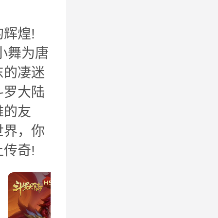
辉煌!
小舞为唐
东的凄迷
斗罗大陆
难的友
世界，你
传奇!