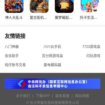
神人大乱斗
复古街机大亨
噩梦崛起：生存
托卡生活：世界
友情链接
八门神器
川川云手机
7723游戏盒
虫虫助手
百分网游戏盒
闪玩游戏
戏仔账号交易
雷电模拟器
关于我们
|
下载APP
|
联系客服
|
网站地图
© 长沙传骏信息科技有限责任公司