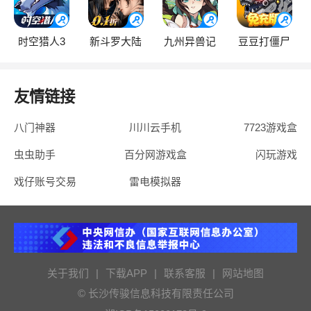
时空猎人3
新斗罗大陆
九州异兽记
豆豆打僵尸
友情链接
八门神器
川川云手机
7723游戏盒
虫虫助手
百分网游戏盒
闪玩游戏
戏仔账号交易
雷电模拟器
关于我们
|
下载APP
|
联系客服
|
网站地图
© 长沙传骏信息科技有限责任公司