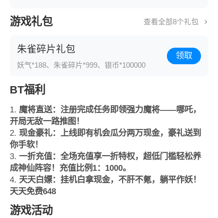
游戏礼包
查看全部8个礼包
朱雀碎片礼包
领取
妖气*188、朱雀碎片*999、银币*100000
BT福利
1.
魔将直送：注册完成任务即领强力魔将——哪吒，
开局无敌一路推图！
2.
现金豪礼：上线即有机会瓜分两万现金，豪礼送到
你手软！
3.
一折充值：全场充值享一折特权，超低门槛轻松养
成神仙阵容！充值比例1：1000。
4.
天天白嫖：挂机白拿现金，不肝不氪，躺平作妖！
天天免费648
游戏活动