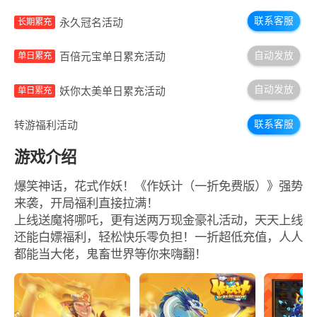
联系客服
永久冠名活动
长期累充
自动发放
百倍元宝单日累充活动
单日累充
自动发放
妖你太美单日累充活动
单日累充
联系客服
转游福利活动
游戏介绍
爆笑神话，花式作妖！《作妖计（一折免费版）》强势
来袭，开局福利直接拉满！
上线送魔将哪吒，更有送两万现金豪礼活动，天天上线
还能白嫖福利，轻松快乐零负担！一折超低充值，人人
都能当大佬，鬼畜世界等你来嗨翻！