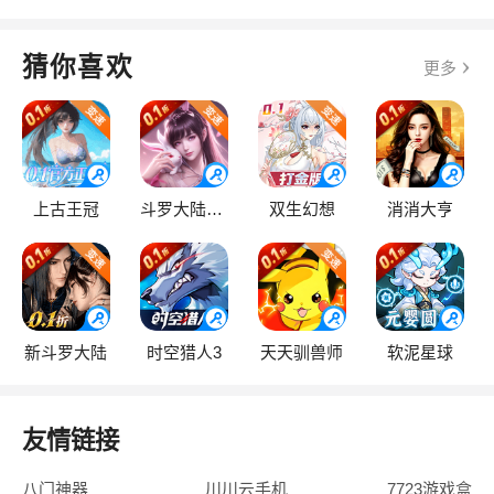
猜你喜欢
更多
上古王冠
斗罗大陆：逆转时空
双生幻想
消消大亨
新斗罗大陆
时空猎人3
天天驯兽师
软泥星球
友情链接
八门神器
川川云手机
7723游戏盒