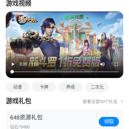
游戏视频
动漫
卡牌
养成
二次元
游戏礼包
查看全部50个礼包
648资源礼包
领取
钻石*6480