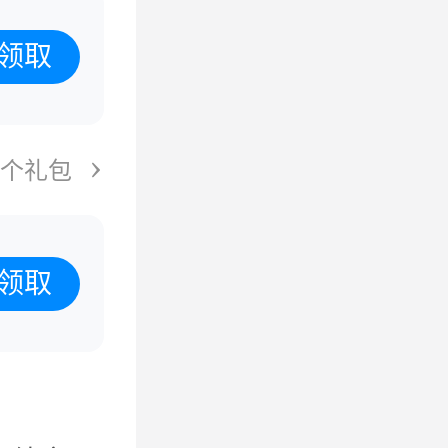
领取
7个礼包
领取