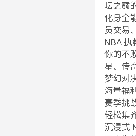
坛之巅
化身全
员交易
NBA
你的不
星、传
梦幻对
海量福
赛季挑
轻松集
沉浸式 