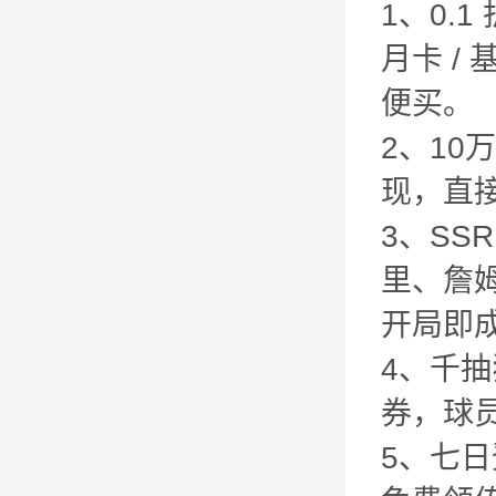
1、0.1
月卡 / 
便买。
2、1
现，直
3、SS
里、詹姆
开局即
4、千抽
券，球员
5、七