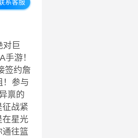
联系客服
绝对巨
A手游！
接签约詹
组！参与
赋异禀的
是征战紧
是在星光
你通往篮