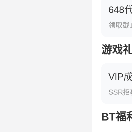
648
领取截止：
游戏
VIP
SSR招
BT福