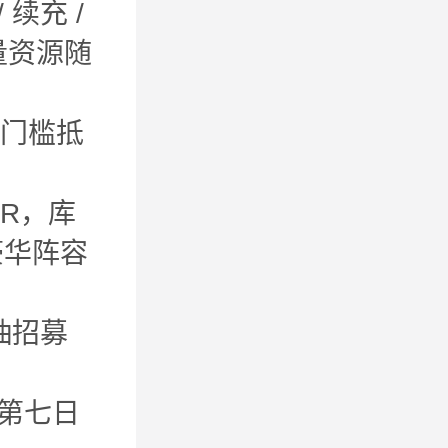
 续充 /
海量资源随
无门槛抵
SR，库
豪华阵容
抽招募
第七日