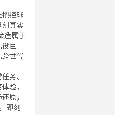
准把控球
复刻真实
缔造属于
现役巨
现跨世代
常任务、
爽体验，
场还原，
毫，即刻