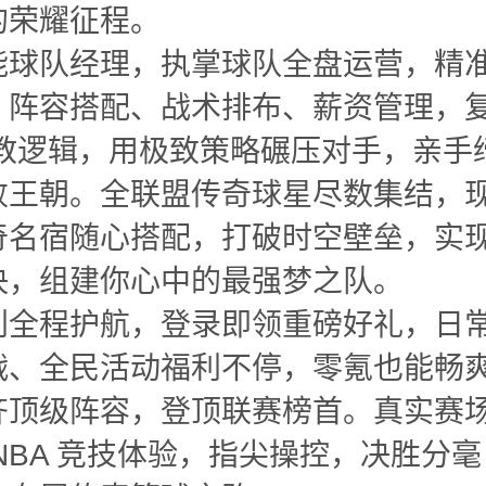
的荣耀征程。
能球队经理，执掌球队全盘运营，精
、阵容搭配、战术排布、薪资管理，
 执教逻辑，用极致策略碾压对手，亲手
败王朝。全联盟传奇球星尽数集结，
奇名宿随心搭配，打破时空壁垒，实
决，组建你心中的最强梦之队。
利全程护航，登录即领重磅好礼，日
战、全民活动福利不停，零氪也能畅
齐顶级阵容，登顶联赛榜首。真实赛
NBA 竞技体验，指尖操控，决胜分