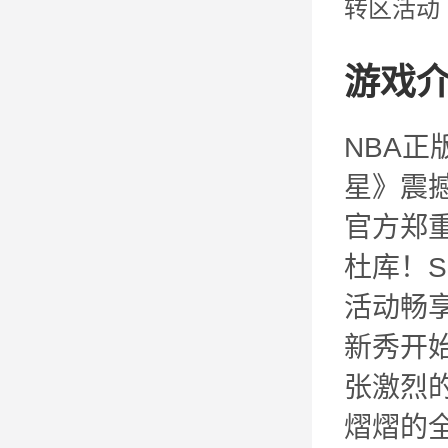
转区活动
游戏
NBA
星》震
官方郑
杜库！
活动畅享
新秀开
张激烈
熠熠的