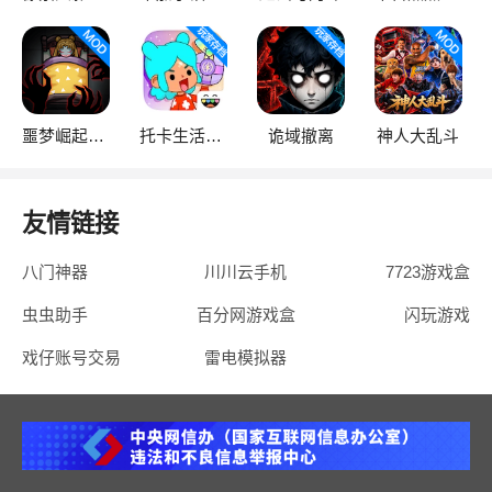
噩梦崛起：生存
托卡生活：世界
诡域撤离
神人大乱斗
友情链接
八门神器
川川云手机
7723游戏盒
虫虫助手
百分网游戏盒
闪玩游戏
戏仔账号交易
雷电模拟器