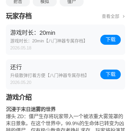
射击
模拟
僵尸
玩家存档
查看全部
游戏时长：20min
下载
游戏时长：20min【八门神器专属存档】
2026.05.18
还行
下载
升级散弹打着方便【八门神器专属存档】
2026.05.20
游戏介绍
沉浸于末日迷雾的世界
爆头 ZD：僵尸生存将玩家带入一个被浓重大雾笼罩的
末日景象。在这个世界中，99.9%的生命体已转变为凶
残的僵尸，仅有极少数幸存者挣扎求存。玩家将扮演其