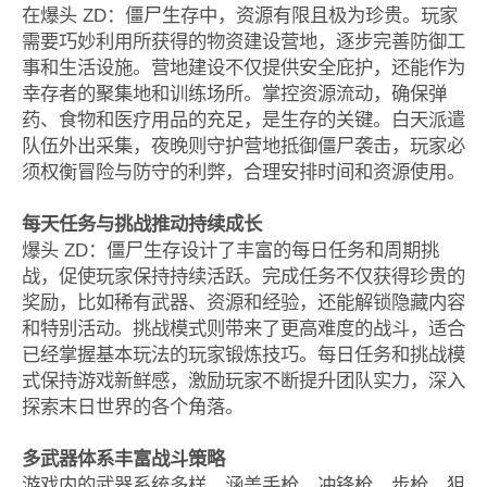
在爆头 ZD：僵尸生存中，资源有限且极为珍贵。玩家
需要巧妙利用所获得的物资建设营地，逐步完善防御工
事和生活设施。营地建设不仅提供安全庇护，还能作为
幸存者的聚集地和训练场所。掌控资源流动，确保弹
药、食物和医疗用品的充足，是生存的关键。白天派遣
队伍外出采集，夜晚则守护营地抵御僵尸袭击，玩家必
须权衡冒险与防守的利弊，合理安排时间和资源使用。
每天任务与挑战推动持续成长
爆头 ZD：僵尸生存设计了丰富的每日任务和周期挑
战，促使玩家保持持续活跃。完成任务不仅获得珍贵的
奖励，比如稀有武器、资源和经验，还能解锁隐藏内容
和特别活动。挑战模式则带来了更高难度的战斗，适合
已经掌握基本玩法的玩家锻炼技巧。每日任务和挑战模
式保持游戏新鲜感，激励玩家不断提升团队实力，深入
探索末日世界的各个角落。
多武器体系丰富战斗策略
游戏内的武器系统多样，涵盖手枪、冲锋枪、步枪、狙