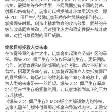
击枪、霰弹枪等多种类型。不同武器拥有不同的射速、
射程和伤害特点，玩家可以根据战斗环境灵活切换。爆
头 ZD：僵尸生存鼓励玩家熟悉多种武器的操作特点，
掌握爆头时机，创造出精准致命的攻击效果。武器的升
级与改造同样关键，通过强化火力和稳定性提升战斗效
率，对抗日趋猛烈的僵尸威胁。
终极目标拯救人类未来
在浓雾笼罩的末世之中，玩家肩负起建立坚韧社区的重
任。爆头 ZD：僵尸生存不仅仅是单纯生存，更是团队
合作、资源管理和战略部署的综合考验。通过不断扩大
营地，招募更多幸存者，玩家将逐渐建立人类抵抗僵尸
的最后堡垒。每场战斗的胜利和每个幸存者的救出，都
为人类的未来带来一丝希望。爆头 ZD：僵尸生存逼真
地还原末世生存的紧张氛围，让玩家体验到真正的压力
与成就感。
《爆头 ZD：僵尸生存》MOD版全面解锁免内购特权，
玩家无需任何额外付费即可畅享完整游戏内容。无需安