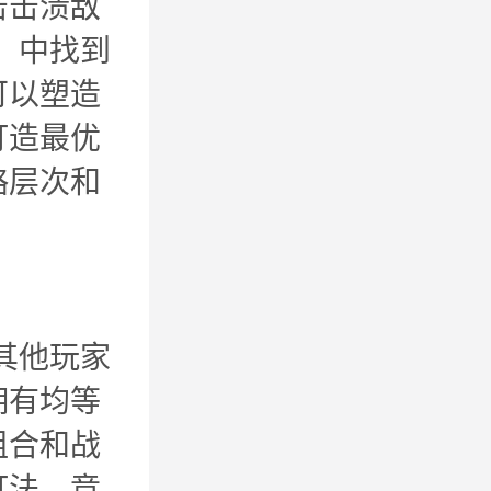
击击溃敌
）中找到
可以塑造
打造最优
略层次和
其他玩家
拥有均等
组合和战
打法。竞