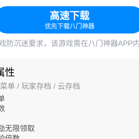
高速下载
优先下载八门神器
戏防沉迷要求，该游戏需在八门神器APP
属性
菜单
/ 玩家存档
/ 云存档
单
数
励无限领取
验倍数