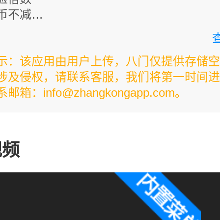
币不减
速
验全部内容
示：该应用由用户上传，八门仅提供存储空
涉及侵权，请联系客服，我们将第一时间进
调货币倍数不会立刻获得宝石，而是在获得
箱：info@zhangkongapp.com。
倍！主界面右上角每日奖杯领取1宝石，金
币，或者只在领取宝石时开万倍，其余时间
转方法：一只手拖动物品时另一只手点击屏
视频