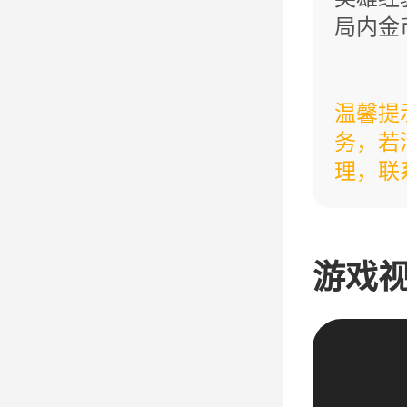
局内金
游戏加
免费体
温馨提
务，若
注意：
理，联系邮
数量翻
请买金
物品旋
游戏