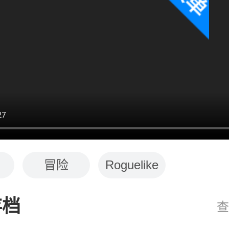
冒险
Roguelike
存档
查