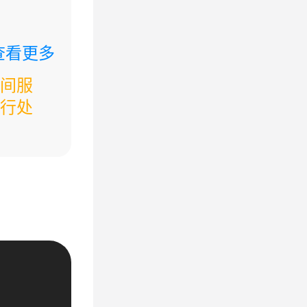
查看更多
间服
行处
宝石时
币负数
开百倍
幕即可