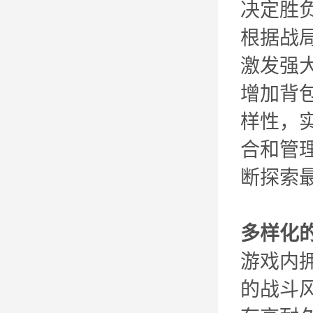
决定胜
根据战
激发强
增加背
样性，
合和管
断探索
多样化
游戏内
的战斗