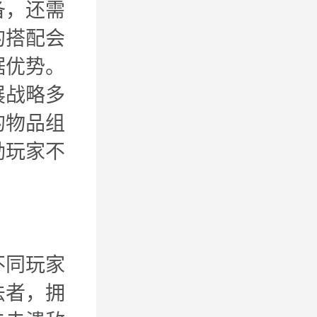
备，还需
的搭配会
据优势。
展战略多
的物品组
励玩家不
不同玩家
法者，拥