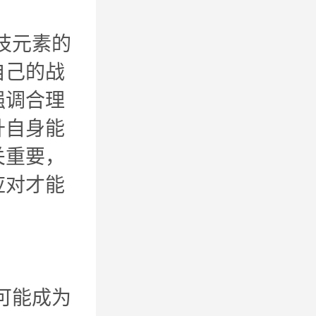
技元素的
自己的战
强调合理
升自身能
关重要，
应对才能
可能成为