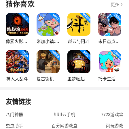
猜你喜欢
更多
像素火影次世代
米加小镇:世界
赵云与阿斗
末日点点（辅助菜单）
神人大乱斗
复古街机大亨
噩梦崛起：生存
托卡生活：世界
友情链接
八门神器
川川云手机
7723游戏盒
虫虫助手
百分网游戏盒
闪玩游戏