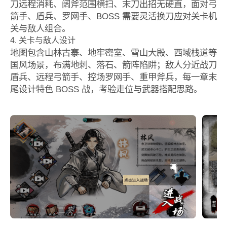
刀远程消耗、阔斧范围横扫、末刀出招无硬直，面对弓
箭手、盾兵、罗网手、BOSS 需要灵活换刀应对关卡机
关与敌人组合。
4. 关卡与敌人设计
地图包含山林古寨、地牢密室、雪山大殿、西域栈道等
国风场景，布满地刺、落石、箭阵陷阱；敌人分近战刀
盾兵、远程弓箭手、控场罗网手、重甲斧兵，每一章末
尾设计特色 BOSS 战，考验走位与武器搭配思路。