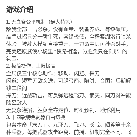
游戏介绍
1. 无血条公平机制（最大特色）
敌我全部
一击必杀
，没有血量、装备养成、等级碾压，
高手过招只分一瞬生死，容错极低，全程紧绷潜行暗杀
体验。被敌人摸到直接重开，一刀命中即可秒杀对手，
完美还原武侠小说里 “狭路相逢，分胜负只在刹那” 的
氛围。
2. 极简操作，上限极高
全局仅三个核心动作：
移动、闪避、挥刀
闪避：短暂无敌突进，可躲弓箭、陷阱、合围；后期解
锁二段闪
挥刀：近战斩击，可反弹远程飞刀、箭矢，同刀对冲能
眩晕敌人
无复杂连招，胜负全靠走位、时机预判、地形利用
3. 十四款特色武器自由切换
包含本命「末刀」、九环刀、飞刀、长戟、阔斧等十余
种兵器，每把武器攻击距离、前摇、机制完全不同：飞