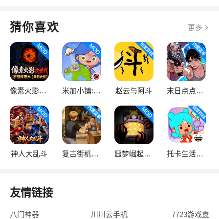
猜你喜欢
更多
像素火影次世代
米加小镇:世界
赵云与阿斗
末日点点（辅助菜单）
神人大乱斗
复古街机大亨
噩梦崛起：生存
托卡生活：世界
友情链接
八门神器
川川云手机
7723游戏盒