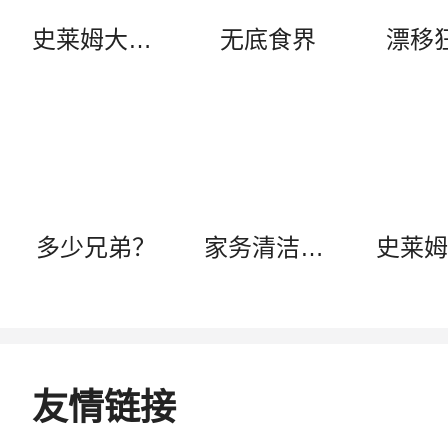
史莱姆大骚动（中文辅助菜单）
无底食界
漂移
多少兄弟？
家务清洁：ASMR 大改造
友情链接