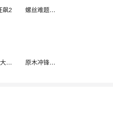
狂飙2
螺丝难题（辅助菜单）
史莱姆大骚动
原木冲锋：建造与战斗