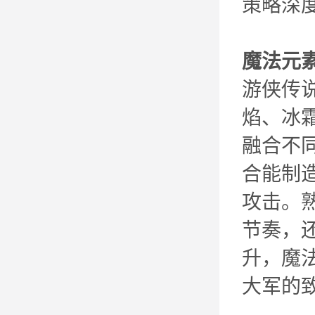
策略深
魔法元
游侠传
焰、冰
融合不
合能制
攻击。
节奏，
升，魔
大军的