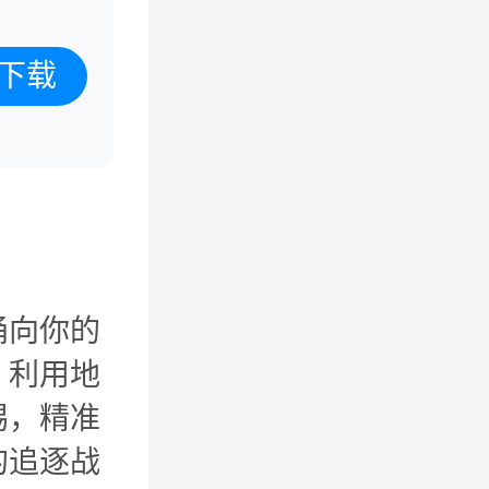
下载
涌向你的
，利用地
惕，精准
的追逐战