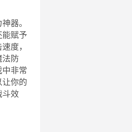
力神器。
还能赋予
击速度，
魔法防
戏中非常
以让你的
战斗效