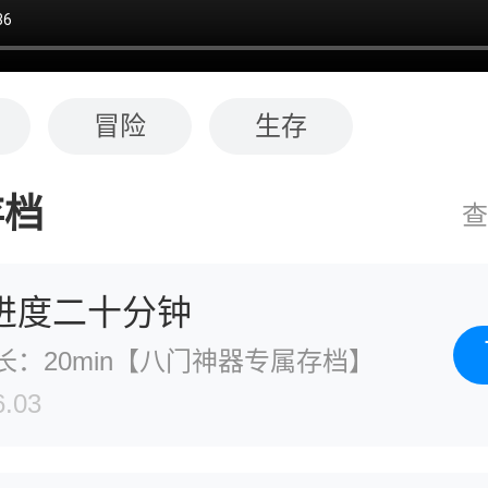
冒险
生存
存档
查
进度二十分钟
长：20min【八门神器专属存档】
6.03