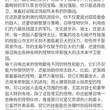
最精锐的军队誓言夺回宝箱。面对强敌，你只能选择自
卫，准备好迎接这场前所未有的防御战。
在这款紧张刺激的塔防游戏中，你不仅要面对层层叠叠
的敌人，还要依赖智慧与策略，召唤怪物伙伴，利用他
们的力量抵挡国王的军队。无论是步兵、骑士，还是法
师，每一类敌人都强悍无比，密集的攻击与破坏性极强
的技能让你无时无刻不面临着巨大的压力。但你并不是
孤身作战，你的宝箱不仅赋予你巨大的力量，还使你能
够召唤出各种各样的怪物伙伴和强大的法术来守卫家
园。
每个召唤出来的怪物都有不同的特性和能力，它们不仅
能为你提供防守，还能协助你攻击敌人。比如，史莱姆
是最基础的怪物，虽然力量较弱，但它们数量庞大，适
合用来牵制敌人的进攻；而火爆哥则是火焰类型的怪
物，可以对敌人造成大范围的伤害，尤其对骑士和重甲
敌人特别有效。除了这些常见的怪物，你还能够召唤一
些稀有的怪物伙伴，像是那只可爱又荒谬的小狗莫卡，
它虽然外表呆萌，但它的技能能在关键时刻扭转局势；