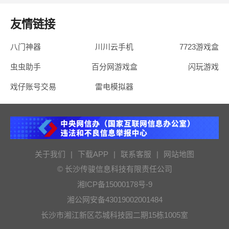
友情链接
八门神器
川川云手机
7723游戏盒
虫虫助手
百分网游戏盒
闪玩游戏
戏仔账号交易
雷电模拟器
关于我们
|
下载APP
|
联系客服
|
网站地图
© 长沙传骏信息科技有限责任公司
湘ICP备15000178号-9
湘公网安备43019002001484
长沙市湘江新区芯城科技园二期15栋1005室