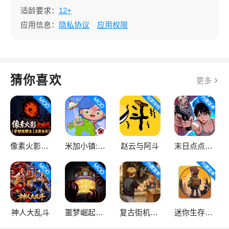
适龄要求：
12+
应用信息：
隐私协议
应用权限
猜你喜欢
更多
像素火影次世代
米加小镇:世界
赵云与阿斗
末日点点（辅助菜单）
神人大乱斗
噩梦崛起：生存
复古街机大亨
迷你生存僵尸大战魔改版