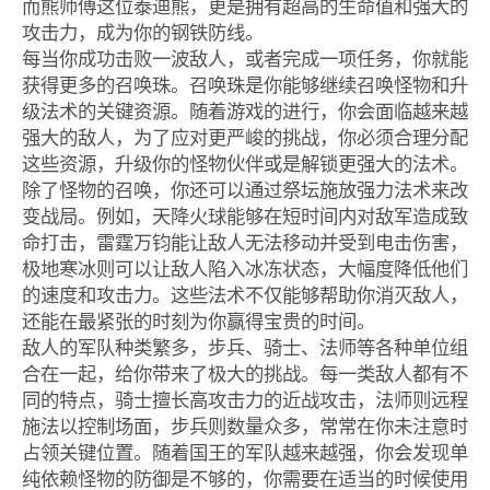
而熊师傅这位泰迪熊，更是拥有超高的生命值和强大的
攻击力，成为你的钢铁防线。
每当你成功击败一波敌人，或者完成一项任务，你就能
获得更多的召唤珠。召唤珠是你能够继续召唤怪物和升
级法术的关键资源。随着游戏的进行，你会面临越来越
强大的敌人，为了应对更严峻的挑战，你必须合理分配
这些资源，升级你的怪物伙伴或是解锁更强大的法术。
除了怪物的召唤，你还可以通过祭坛施放强力法术来改
变战局。例如，天降火球能够在短时间内对敌军造成致
命打击，雷霆万钧能让敌人无法移动并受到电击伤害，
极地寒冰则可以让敌人陷入冰冻状态，大幅度降低他们
的速度和攻击力。这些法术不仅能够帮助你消灭敌人，
还能在最紧张的时刻为你赢得宝贵的时间。
敌人的军队种类繁多，步兵、骑士、法师等各种单位组
合在一起，给你带来了极大的挑战。每一类敌人都有不
同的特点，骑士擅长高攻击力的近战攻击，法师则远程
施法以控制场面，步兵则数量众多，常常在你未注意时
占领关键位置。随着国王的军队越来越强，你会发现单
纯依赖怪物的防御是不够的，你需要在适当的时候使用