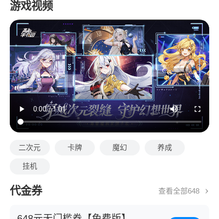
游戏视频
二次元
卡牌
魔幻
养成
挂机
代金券
查看全部648
648元无门槛券【免费版】