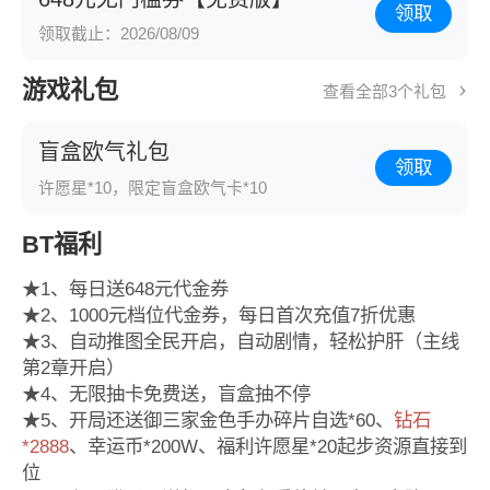
领取
领取截止：2026/08/09
游戏礼包
查看全部3个礼包
盲盒欧气礼包
领取
许愿星*10，限定盲盒欧气卡*10
BT福利
★1、每日送648元代金券
★2、1000元档位代金券，每日首次充值7折优惠
★3、自动推图全民开启，自动剧情，轻松护肝（主线
第2章开启）
★4、无限抽卡免费送，盲盒抽不停
★5、开局还送御三家金色手办碎片自选*60、
钻石
*2888
、幸运币*200W、福利许愿星*20起步资源直接到
位