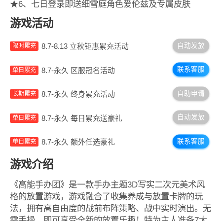
★6、七日登录即送细雪庭角色爱伦兹及专属皮肤
游戏活动
自动发放
8.7-8.13 立秋钜惠累充活动
限时累充
联系客服
8.7-永久 区服冠名活动
单日累充
自助申请
8.7-永久 终身累充活动
长期累充
自动发放
8.7-永久 每日累充送豪礼
单日累充
联系客服
8.7-永久 额外任选豪礼
单日累充
游戏介绍
《高能手办团》是一款手办主题3D写实二次元美术风
格的放置游戏，游戏融合了收集养成与放置卡牌的玩
法，拥有高自由度的战前布阵策略、战中实时演出。无
需手操，即可享受全新的放置乐趣！特为主人准备7大