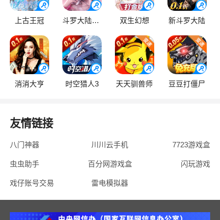
上古王冠
斗罗大陆：逆转时空
双生幻想
新斗罗大陆
消消大亨
时空猎人3
天天驯兽师
豆豆打僵尸
友情链接
八门神器
川川云手机
7723游戏盒
虫虫助手
百分网游戏盒
闪玩游戏
戏仔账号交易
雷电模拟器